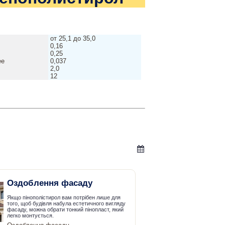
от 25,1 до 35,0
0,16
0,25
ее
0,037
2,0
12
Оздоблення фасаду
Якщо пінополістирол вам потрібен лише для
того, щоб будівля набула естетичного вигляду
фасаду, можна обрати тонкий пінопласт, який
легко монтується.