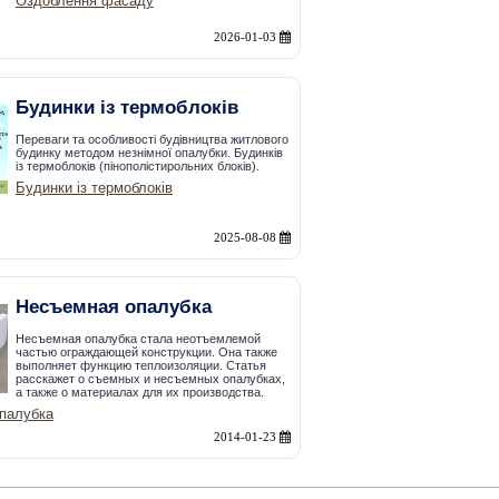
Оздоблення фасаду
2026-01-03
Будинки із термоблоків
Переваги та особливості будівництва житлового
будинку методом незнімної опалубки. Будинків
із термоблоків (пінополістирольних блоків).
Будинки із термоблоків
2025-08-08
Несъемная опалубка
Несъемная опалубка стала неотъемлемой
частью ограждающей конструкции. Она также
выполняет функцию теплоизоляции. Статья
расскажет о съемных и несъемных опалубках,
а также о материалах для их производства.
палубка
2014-01-23