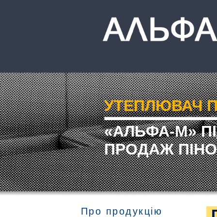
УТЕПЛЮВАЧ П
«АЛЬФА-М» П
ПРОДАЖ ПІНО
Про продукцію