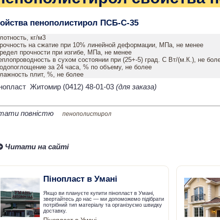
ойства пенополистирол ПСБ-С-35
лотность, кг/м3
рочность на сжатие при 10% линейной деформации, МПа, не менее
редел прочности при изгибе, МПа, не менее
еплопроводность в сухом состоянии при (25+-5) град. С Вт/(м.К.), не бол
одопоглощение за 24 часа, % по объему, не более
лажность плит, %, не более
нопласт Житомир (0412) 48-01-03
(для заказа)
тати повністю
пенополистирол
Читати на сайті
Пінопласт в Умані
Якщо ви плануєте купити пінопласт в Умані,
звертайтесь до нас — ми допоможемо підібрати
потрібний тип матеріалу та організуємо швидку
доставку.