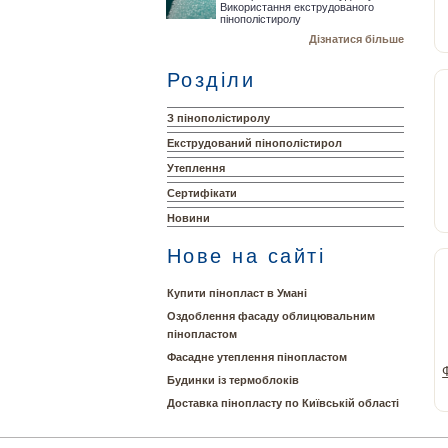
Використання екструдованого
пінополістиролу
Дізнатися більше
Розділи
З пінополістиролу
Екструдований пінополістирол
Утеплення
Сертифікати
Новини
Нове на сайті
Купити пінопласт в Умані
Оздоблення фасаду облицювальним
пінопластом
Фасадне утеплення пінопластом
Будинки із термоблоків
Доставка пінопласту по Київській області