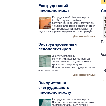
Екструдований
пінополістирол
Св
Екструдований пінополістирол
П
(EPS) є одним з найбільш
П
популярних інженерних матеріалів
П
у будівництві. Він використовується
Т
для термоізоляції, гідроізоляції та
звукоізоляції різних будівельних конструкцій.
В
В
Дізнатися більше
Пе
Экструдированный
пенополистирол
Чи
Экструдированный
пенополистирол. Качественная
теплоизоляция наружных стен и
кровли загородного дома.
Использование экструдированного
пенополистирола
Дізнатися більше
Використання
екструдованого
пінополістиролу
Екструдований пінополістирол.
Якісна теплоізоляція зовнішніх стін
та покрівлі заміського будинку.