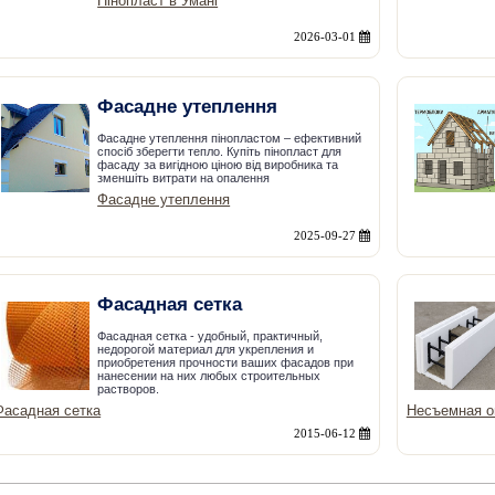
Пінопласт в Умані
2026-03-01
Фасадне утеплення
Фасадне утеплення пінопластом – ефективний
спосіб зберегти тепло. Купіть пінопласт для
фасаду за вигідною ціною від виробника та
зменшіть витрати на опалення
Фасадне утеплення
2025-09-27
Фасадная сетка
Фасадная сетка - удобный, практичный,
недорогой материал для укрепления и
приобретения прочности ваших фасадов при
нанесении на них любых строительных
растворов.
Фасадная сетка
Несъемная о
2015-06-12