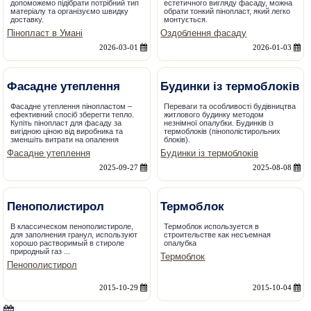
допоможемо підібрати потрібний тип
естетичного вигляду фасаду, можна
матеріалу та організуємо швидку
обрати тонкий пінопласт, який легко
доставку.
монтується.
Пінопласт в Умані
Оздоблення фасаду
2026-03-01
2026-01-03
Фасадне утеплення
Будинки із термоблоків
Фасадне утеплення пінопластом –
Переваги та особливості будівництва
ефективний спосіб зберегти тепло.
житлового будинку методом
Купіть пінопласт для фасаду за
незнімної опалубки. Будинків із
вигідною ціною від виробника та
термоблоків (пінополістирольних
зменшіть витрати на опалення
блоків).
Фасадне утеплення
Будинки із термоблоків
2025-09-27
2025-08-08
Пенополистирол
Термоблок
В классическом пенополистироле,
Термоблок используется в
для заполнения гранул, используют
строительстве как несъемная
хорошо растворимый в стироле
опалубка
природный газ ...
Термоблок
Пенополистирол
2015-10-29
2015-10-04