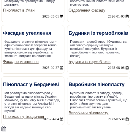
матеріалу та організуємо швидку
обрати тонкий пінопласт, який легко
доставку.
монтується.
Пінопласт в Умані
Оздоблення фасаду
2026-03-01
2026-01-03
Фасадне утеплення
Будинки із термоблоків
Фасадне утеплення пінопластом –
Переваги та особливості будівництва
ефективний спосіб зберегти тепло.
житлового будинку методом
Купіть пінопласт для фасаду за
незнімної опалубки. Будинків із
вигідною ціною від виробника та
термоблоків (пінополістирольних
зменшіть витрати на опалення
блоків).
Фасадне утеплення
Будинки із термоблоків
2025-09-27
2025-08-08
Пінопласт у Бердичеві
Виробники пінопласту
Ми реалізуємо пінополістирол у
Купити пінопласт із заводу, бренди,
Бердичеві та інших містах України.
виробники пінопласту в Україні.
Можливо, і у вашому місті є фасади,
Пінопласт також легкий і дешевий, що
утеплені пінопластом Альфа-М, і
робить його зручним для
всюди він надійно виконує свої
різноманітних застосувань.
функції.
Виробники пінопласту
Пінопласт у Бердичеві
2025-04-04
2023-07-30