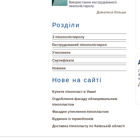
Використання екструдованого
пінополістиролу
Дізнатися більше
Розділи
З пінополістиролу
Екструдований пінополістирол
Утеплення
Сертифікати
Новини
П
Ж
Нове на сайті
Купити пінопласт в Умані
Оздоблення фасаду облицювальним
пінопластом
Фасадне утеплення пінопластом
Будинки із термоблоків
Доставка пінопласту по Київській області