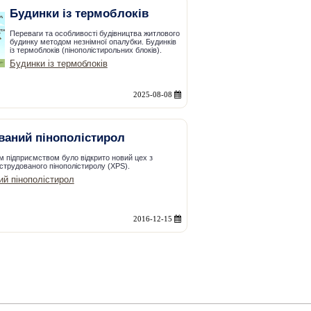
Будинки із термоблоків
Переваги та особливості будівництва житлового
будинку методом незнімної опалубки. Будинків
із термоблоків (пінополістирольних блоків).
Будинки із термоблоків
2025-08-08
ваний пінополістирол
им підприємством було відкрито новий цех з
струдованого пінополістиролу (XPS).
й пінополістирол
2016-12-15