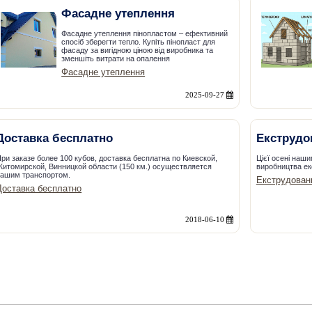
Фасадне утеплення
Фасадне утеплення пінопластом – ефективний
спосіб зберегти тепло. Купіть пінопласт для
фасаду за вигідною ціною від виробника та
зменшіть витрати на опалення
Фасадне утеплення
2025-09-27
Доставка бесплатно
Екструдо
ри заказе более 100 кубов, доставка бесплатна по Киевской,
Цієї осені наш
итомирской, Винницкой области (150 км.) осуществляется
виробництва ек
нашим транспортом.
Екструдовани
Доставка бесплатно
2018-06-10