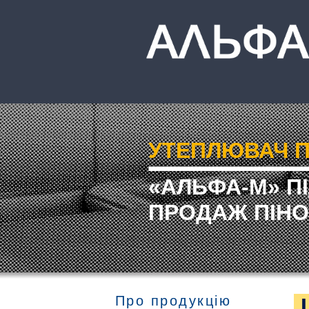
УТЕПЛЮВАЧ П
«АЛЬФА-М» П
ПРОДАЖ ПІНО
Про продукцію