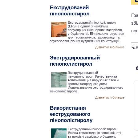
Екструдований
пінополістирол
Гр
зб
Екструдований пінополістирол
(EPS) є одним з найбільш
пов
популярних інженерних матеріалів
у будівництві. Він використовується
для термоізоляції, гідроізоляції та
звукоізоляції різних будівельних конструкцій.
Чи
Дізнатися більше
Экструдированный
пенополистирол
Экструдированный
пенополистирол. Качественная
теплоизоляция наружных стен и
кровли загородного дома.
Использование экструдированного
пенополистирола
Дізнатися більше
Використання
екструдованого
пінополістиролу
Екструдований пінополістирол.
Якісна теплоізоляція зовнішніх стін
та покрівлі заміського будинку.