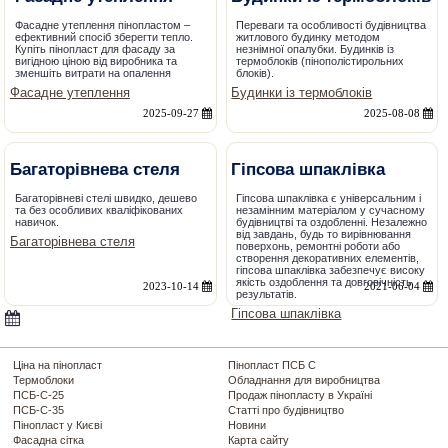
Фасадне утеплення пінопластом –
Переваги та особливості будівництва
ефективний спосіб зберегти тепло.
житлового будинку методом
Купіть пінопласт для фасаду за
незнімної опалубки. Будинків із
вигідною ціною від виробника та
термоблоків (пінополістирольних
зменшіть витрати на опалення
блоків).
Фасадне утеплення
Будинки із термоблоків
2025-09-27
2025-08-08
Багаторівнева стеля
Гіпсова шпаклівка
Багаторівневі стелі швидко, дешево
Гіпсова шпаклівка є універсальним і
та без особливих кваліфікованих
незамінним матеріалом у сучасному
навичок.
будівництві та оздобленні. Незалежно
від завдань, будь то вирівнювання
Багаторівнева стеля
поверхонь, ремонтні роботи або
створення декоративних елементів,
гіпсова шпаклівка забезпечує високу
якість оздоблення та довговічність
2023-10-14
2021-06-04
результатів.
Гіпсова шпаклівка
Ціна на пінопласт
Пінопласт ПСБ С
Термоблоки
Обладнання для виробництва
ПСБ-С-25
Продаж пінопласту в Україні
ПСБ-С-35
Статті про будівництво
Пінопласт у Києві
Новини
Фасадна сітка
Карта сайту