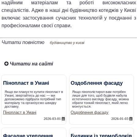
надійним матеріалам та роботі висококласних
спеціалістів. Адже в наші дні будівництво котеджів у Києві
включає застосування сучасних технологій у поєднанні з
професіоналами своєї справи.
Читати повністю
будівництво у києві
Читати на сайті
Пінопласт в Умані
Оздоблення фасаду
Якщо ви плануєте купити пінопласт в
Якщо пінополістирол вам потрібен
Умані, звертайтесь до нас — ми
лише для того, щоб будівля набула
допоможемо підібрати потрібний тип
естетичного вигляду фасаду, можна
матеріалу та організуємо швидку
обрати тонкий пінопласт, який легко
доставку.
монтується.
Пінопласт в Умані
Оздоблення фасаду
2026-03-01
2026-01-03
Фасадне утеплення
Будинки із термоблоків