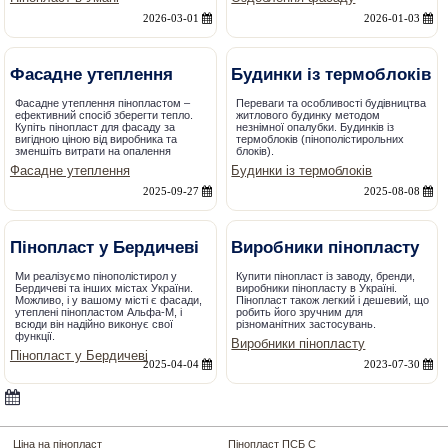
2026-03-01
2026-01-03
Фасадне утеплення
Будинки із термоблоків
Фасадне утеплення пінопластом –
Переваги та особливості будівництва
ефективний спосіб зберегти тепло.
житлового будинку методом
Купіть пінопласт для фасаду за
незнімної опалубки. Будинків із
вигідною ціною від виробника та
термоблоків (пінополістирольних
зменшіть витрати на опалення
блоків).
Фасадне утеплення
Будинки із термоблоків
2025-09-27
2025-08-08
Пінопласт у Бердичеві
Виробники пінопласту
Ми реалізуємо пінополістирол у
Купити пінопласт із заводу, бренди,
Бердичеві та інших містах України.
виробники пінопласту в Україні.
Можливо, і у вашому місті є фасади,
Пінопласт також легкий і дешевий, що
утеплені пінопластом Альфа-М, і
робить його зручним для
всюди він надійно виконує свої
різноманітних застосувань.
функції.
Виробники пінопласту
Пінопласт у Бердичеві
2025-04-04
2023-07-30
Ціна на пінопласт
Пінопласт ПСБ С