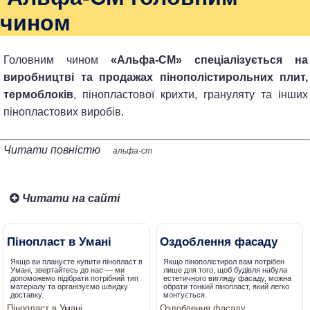
чином
Головним чином
«Альфа-CM» спеціалізується на
виробництві та продажах пінополістирольних плит,
термоблоків
, пінопластової крихти, грануляту та інших
пінопластових виробів.
Читати повністю
альфа-cm
Читати на сайті
Пінопласт в Умані
Оздоблення фасаду
Якщо ви плануєте купити пінопласт в
Якщо пінополістирол вам потрібен
Умані, звертайтесь до нас — ми
лише для того, щоб будівля набула
допоможемо підібрати потрібний тип
естетичного вигляду фасаду, можна
матеріалу та організуємо швидку
обрати тонкий пінопласт, який легко
доставку.
монтується.
Пінопласт в Умані
Оздоблення фасаду