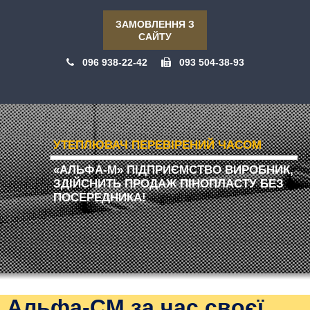
ЗАМОВЛЕННЯ З
САЙТУ
096 938-22-42
093 504-38-93
УТЕПЛЮВАЧ ПЕРЕВІРЕНИЙ ЧАСОМ
«АЛЬФА-М» ПІДПРИЄМСТВО ВИРОБНИК,
ЗДІЙСНИТЬ ПРОДАЖ ПІНОПЛАСТУ БЕЗ
ПОСЕРЕДНИКА!
Альфа-CM за час своєї