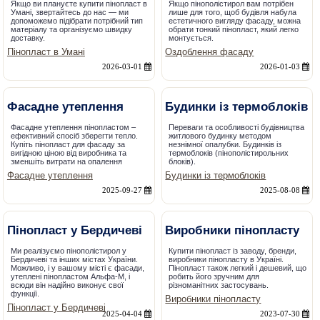
Якщо ви плануєте купити пінопласт в
Якщо пінополістирол вам потрібен
Умані, звертайтесь до нас — ми
лише для того, щоб будівля набула
допоможемо підібрати потрібний тип
естетичного вигляду фасаду, можна
матеріалу та організуємо швидку
обрати тонкий пінопласт, який легко
доставку.
монтується.
Пінопласт в Умані
Оздоблення фасаду
2026-03-01
2026-01-03
Фасадне утеплення
Будинки із термоблоків
Фасадне утеплення пінопластом –
Переваги та особливості будівництва
ефективний спосіб зберегти тепло.
житлового будинку методом
Купіть пінопласт для фасаду за
незнімної опалубки. Будинків із
вигідною ціною від виробника та
термоблоків (пінополістирольних
зменшіть витрати на опалення
блоків).
Фасадне утеплення
Будинки із термоблоків
2025-09-27
2025-08-08
Пінопласт у Бердичеві
Виробники пінопласту
Ми реалізуємо пінополістирол у
Купити пінопласт із заводу, бренди,
Бердичеві та інших містах України.
виробники пінопласту в Україні.
Можливо, і у вашому місті є фасади,
Пінопласт також легкий і дешевий, що
утеплені пінопластом Альфа-М, і
робить його зручним для
всюди він надійно виконує свої
різноманітних застосувань.
функції.
Виробники пінопласту
Пінопласт у Бердичеві
2025-04-04
2023-07-30