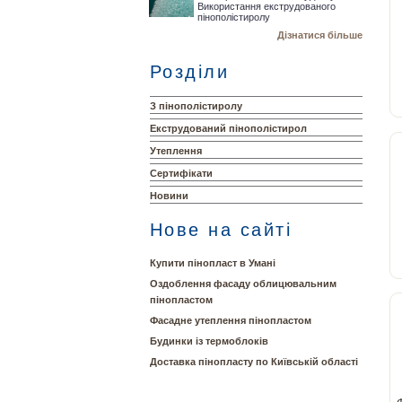
Використання екструдованого
пінополістиролу
Дізнатися більше
Розділи
З пінополістиролу
Екструдований пінополістирол
Утеплення
Сертифікати
Новини
Нове на сайті
Купити пінопласт в Умані
Оздоблення фасаду облицювальним
пінопластом
Фасадне утеплення пінопластом
Будинки із термоблоків
Доставка пінопласту по Київській області