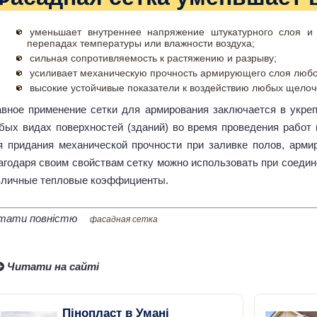
уменьшает внутреннее напряжение штукатурного слоя и
перепадах температуры или влажности воздуха;
сильная сопротивляемость к растяжению и разрыву;
усиливает механическую прочность армирующего слоя любо
высокие устойчивые показатели к воздействию любых щелоче
авное применение сетки для армирования заключается в укреп
бых видах поверхностей (зданий) во время проведения работ 
я придания механической прочности при заливке полов, армир
агодаря своим свойствам сетку можно использовать при соеди
зличные тепловые коэффициенты.
тати повністю
фасадная сетка
Читати на сайті
Пінопласт в Умані