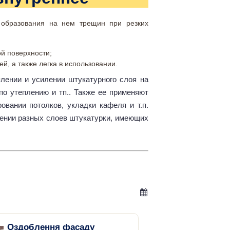
 образования на нем трещин при резких
й поверхности;
й, а также легка в использовании.
лении и усилении штукатурного слоя на
по утеплению и тп.. Также ее применяют
овании потолков, укладки кафеля и т.п.
нении разных слоев штукатурки, имеющих
Оздоблення фасаду