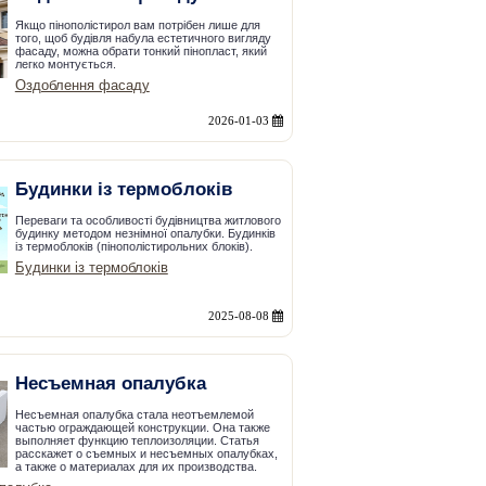
Якщо пінополістирол вам потрібен лише для
того, щоб будівля набула естетичного вигляду
фасаду, можна обрати тонкий пінопласт, який
легко монтується.
Оздоблення фасаду
2026-01-03
Будинки із термоблоків
Переваги та особливості будівництва житлового
будинку методом незнімної опалубки. Будинків
із термоблоків (пінополістирольних блоків).
Будинки із термоблоків
2025-08-08
Несъемная опалубка
Несъемная опалубка стала неотъемлемой
частью ограждающей конструкции. Она также
выполняет функцию теплоизоляции. Статья
расскажет о съемных и несъемных опалубках,
а также о материалах для их производства.