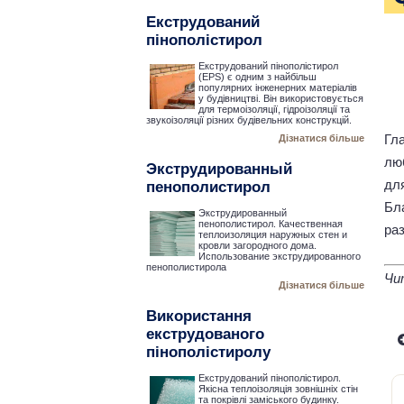
Екструдований
пінополістирол
Екструдований пінополістирол
(EPS) є одним з найбільш
популярних інженерних матеріалів
у будівництві. Він використовується
для термоізоляції, гідроізоляції та
звукоізоляції різних будівельних конструкцій.
Гл
Дізнатися більше
лю
Экструдированный
дл
пенополистирол
Бл
Экструдированный
пенополистирол. Качественная
ра
теплоизоляция наружных стен и
кровли загородного дома.
Использование экструдированного
пенополистирола
Чи
Дізнатися більше
Використання
екструдованого
пінополістиролу
Екструдований пінополістирол.
Якісна теплоізоляція зовнішніх стін
та покрівлі заміського будинку.