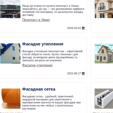
Якщо ви плануєте купити пінопласт в Умані,
звертайтесь до нас — ми допоможемо підібрати
потрібний тип матеріалу та організуємо швидку
доставку.
Пінопласт в Умані
2026-03-01
Фасадне утеплення
Фасадне утеплення пінопластом – ефективний
спосіб зберегти тепло. Купіть пінопласт для
фасаду за вигідною ціною від виробника та
зменшіть витрати на опалення
Фасадне утеплення
2025-09-27
Фасадная сетка
Фасадная сетка - удобный, практичный,
недорогой материал для укрепления и
приобретения прочности ваших фасадов при
нанесении на них любых строительных
растворов.