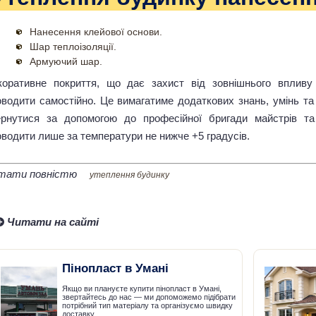
Нанесення клейової основи.
Шар теплоізоляції.
Армуючий шар.
коративне покриття, що дає захист від зовнішнього впливу
оводити самостійно. Це вимагатиме додаткових знань, умінь та
ернутися за допомогою до професійної бригади майстрів та
оводити лише за температури не нижче +5 градусів.
тати повністю
утеплення будинку
Читати на сайті
Пінопласт в Умані
Якщо ви плануєте купити пінопласт в Умані,
звертайтесь до нас — ми допоможемо підібрати
потрібний тип матеріалу та організуємо швидку
доставку.