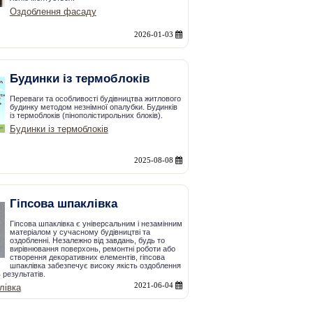
Оздоблення фасаду
2026-01-03
Будинки із термоблоків
Переваги та особливості будівництва житлового
будинку методом незнімної опалубки. Будинків
із термоблоків (пінополістирольних блоків).
Будинки із термоблоків
2025-08-08
Гіпсова шпаклівка
Гіпсова шпаклівка є універсальним і незамінним
матеріалом у сучасному будівництві та
оздобленні. Незалежно від завдань, будь то
вирівнювання поверхонь, ремонтні роботи або
створення декоративних елементів, гіпсова
шпаклівка забезпечує високу якість оздоблення
 результатів.
2021-06-04
лівка