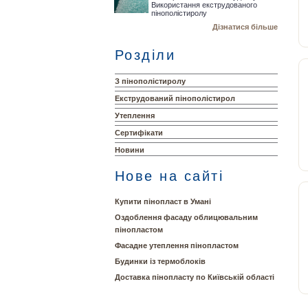
Використання екструдованого
пінополістиролу
Дізнатися більше
Розділи
З пінополістиролу
Екструдований пінополістирол
Утеплення
Сертифікати
Новини
Нове на сайті
Купити пінопласт в Умані
Оздоблення фасаду облицювальним
пінопластом
Фасадне утеплення пінопластом
Будинки із термоблоків
Доставка пінопласту по Київській області