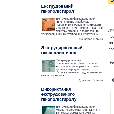
Екструдований
пінополістирол
Екструдований пінополістирол
(EPS) є одним з найбільш
популярних інженерних матеріалів
у будівництві. Він використовується
Де
для термоізоляції, гідроізоляції та
звукоізоляції різних будівельних конструкцій.
пр
Дізнатися більше
зв
Экструдированный
пр
пенополистирол
Экструдированный
Чи
пенополистирол. Качественная
теплоизоляция наружных стен и
кровли загородного дома.
Использование экструдированного
пенополистирола
Дізнатися більше
Використання
екструдованого
пінополістиролу
Екструдований пінополістирол.
Якісна теплоізоляція зовнішніх стін
та покрівлі заміського будинку.