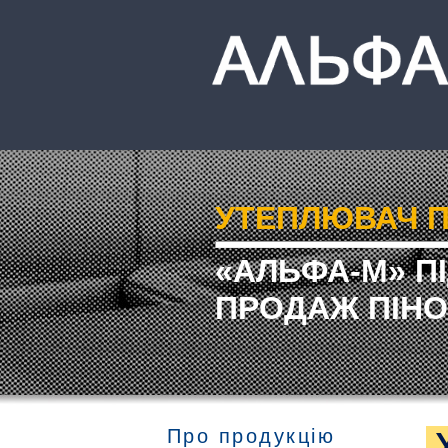
УТЕПЛЮВАЧ П
«АЛЬФА-М» П
ПРОДАЖ ПІНО
Про продукцію