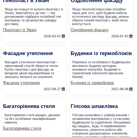
Пінопласт в Умані
Оздоблення фасаду
Якщо ви плануєте купити пінопласт в
Якщо пінополістирол вам потрібен
Умані, звертайтесь до нас — ми
лише для того, щоб будівля набула
допоможемо підібрати потрібний тип
естетичного вигляду фасаду, можна
матеріалу та організуємо швидку
обрати тонкий пінопласт, який легко
доставку.
монтується.
Пінопласт в Умані
Оздоблення фасаду
2026-03-01
2026-01-03
Фасадне утеплення
Будинки із термоблоків
Фасадне утеплення пінопластом –
Переваги та особливості будівництва
ефективний спосіб зберегти тепло.
житлового будинку методом
Купіть пінопласт для фасаду за
незнімної опалубки. Будинків із
вигідною ціною від виробника та
термоблоків (пінополістирольних
зменшіть витрати на опалення
блоків).
Фасадне утеплення
Будинки із термоблоків
2025-09-27
2025-08-08
Багаторівнева стеля
Гіпсова шпаклівка
Багаторівневі стелі швидко, дешево
Гіпсова шпаклівка є універсальним і
та без особливих кваліфікованих
незамінним матеріалом у сучасному
навичок.
будівництві та оздобленні. Незалежно
від завдань, будь то вирівнювання
Багаторівнева стеля
поверхонь, ремонтні роботи або
створення декоративних елементів,