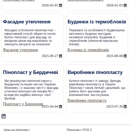
2026-03-01
2026-01-03
Фасадне утеплення
Будинки із термоблоків
Фасадне утеплення пінопластом –
Переваги та особливості будівництва
ефективний спосіб зберегти тепло.
житлового будинку методом
Купіть пінопласт для фасаду за
незнімної опалубки. Будинків із
вигідною ціною від виробника та
термоблоків (пінополістирольних
зменшіть витрати на опалення
блоків).
Фасадне утеплення
Будинки із термоблоків
2025-09-27
2025-08-08
Пінопласт у Бердичеві
Виробники пінопласту
Ми реалізуємо пінополістирол у
Купити пінопласт із заводу, бренди,
Бердичеві та інших містах України.
виробники пінопласту в Україні.
Можливо, і у вашому місті є фасади,
Пінопласт також легкий і дешевий, що
утеплені пінопластом Альфа-М, і
робить його зручним для
всюди він надійно виконує свої
різноманітних застосувань.
функції.
Виробники пінопласту
Пінопласт у Бердичеві
2025-04-04
2023-07-30
Ціна на пінопласт
Пінопласт ПСБ С