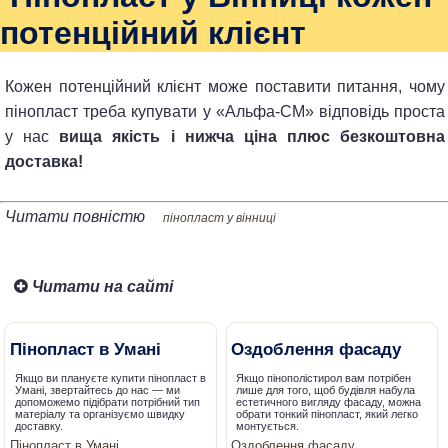
потенційний клієнт
Кожен потенційний клієнт може поставити питання, чому
пінопласт треба купувати у «Альфа-СМ» відповідь проста
у нас
вища якість і нижча ціна плюс безкоштовна
доставка!
Читати повністю
пінопласт у вінниці
Читати на сайті
Пінопласт в Умані
Оздоблення фасаду
Якщо ви плануєте купити пінопласт в
Якщо пінополістирол вам потрібен
Умані, звертайтесь до нас — ми
лише для того, щоб будівля набула
допоможемо підібрати потрібний тип
естетичного вигляду фасаду, можна
матеріалу та організуємо швидку
обрати тонкий пінопласт, який легко
доставку.
монтується.
Пінопласт в Умані
Оздоблення фасаду