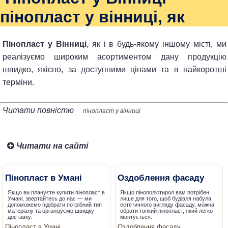
пінопласт у вінниці, як
Пінопласт у Вінниці
, як і в будь-якому іншому місті, ми
реалізуємо широким асортиментом дану продукцію
швидко, якісно, за доступними цінами та в найкоротші
терміни.
Читати повністю
пінопласт у вінниці
Читати на сайті
Пінопласт в Умані
Оздоблення фасаду
Якщо ви плануєте купити пінопласт в
Якщо пінополістирол вам потрібен
Умані, звертайтесь до нас — ми
лише для того, щоб будівля набула
допоможемо підібрати потрібний тип
естетичного вигляду фасаду, можна
матеріалу та організуємо швидку
обрати тонкий пінопласт, який легко
доставку.
монтується.
Пінопласт в Умані
Оздоблення фасаду