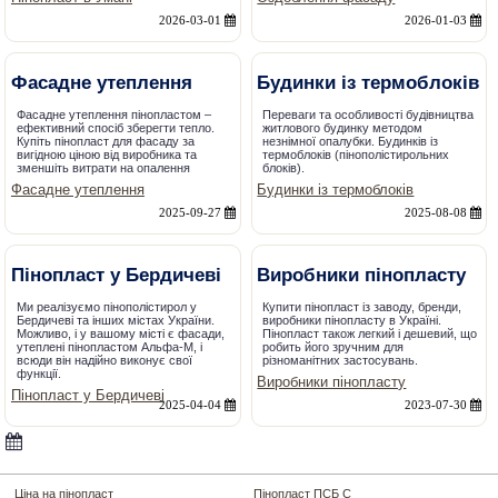
2026-03-01
2026-01-03
Фасадне утеплення
Будинки із термоблоків
Фасадне утеплення пінопластом –
Переваги та особливості будівництва
ефективний спосіб зберегти тепло.
житлового будинку методом
Купіть пінопласт для фасаду за
незнімної опалубки. Будинків із
вигідною ціною від виробника та
термоблоків (пінополістирольних
зменшіть витрати на опалення
блоків).
Фасадне утеплення
Будинки із термоблоків
2025-09-27
2025-08-08
Пінопласт у Бердичеві
Виробники пінопласту
Ми реалізуємо пінополістирол у
Купити пінопласт із заводу, бренди,
Бердичеві та інших містах України.
виробники пінопласту в Україні.
Можливо, і у вашому місті є фасади,
Пінопласт також легкий і дешевий, що
утеплені пінопластом Альфа-М, і
робить його зручним для
всюди він надійно виконує свої
різноманітних застосувань.
функції.
Виробники пінопласту
Пінопласт у Бердичеві
2025-04-04
2023-07-30
Ціна на пінопласт
Пінопласт ПСБ С