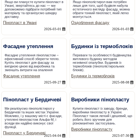
Якщо ви плануєте купити пінопласт в
Якщо пінополістирол вам потрібен
Умані, звертайтесь до нас — ми
лише для того, щоб будівля набула
допоможемо підібрати потрібний тип
естетичного вигляду фасаду, можна
матеріалу та організуємо швидку
обрати тонкий пінопласт, який легко
доставку.
монтується.
Пінопласт в Умані
Оздоблення фасаду
2026-03-01
2026-01-03
Фасадне утеплення
Будинки із термоблоків
Фасадне утеплення пінопластом –
Переваги та особливості будівництва
ефективний спосіб зберегти тепло.
житлового будинку методом
Купіть пінопласт для фасаду за
незнімної опалубки. Будинків із
вигідною ціною від виробника та
термоблоків (пінополістирольних
зменшіть витрати на опалення
блоків).
Фасадне утеплення
Будинки із термоблоків
2025-09-27
2025-08-08
Пінопласт у Бердичеві
Виробники пінопласту
Ми реалізуємо пінополістирол у
Купити пінопласт із заводу, бренди,
Бердичеві та інших містах України.
виробники пінопласту в Україні.
Можливо, і у вашому місті є фасади,
Пінопласт також легкий і дешевий, що
утеплені пінопластом Альфа-М, і
робить його зручним для
всюди він надійно виконує свої
різноманітних застосувань.
функції.
Виробники пінопласту
Пінопласт у Бердичеві
2025-04-04
2023-07-30