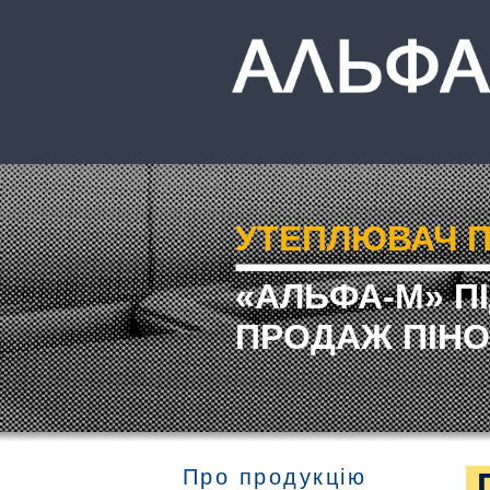
УТЕПЛЮВАЧ П
«АЛЬФА-М» П
ПРОДАЖ ПІНО
Про продукцію