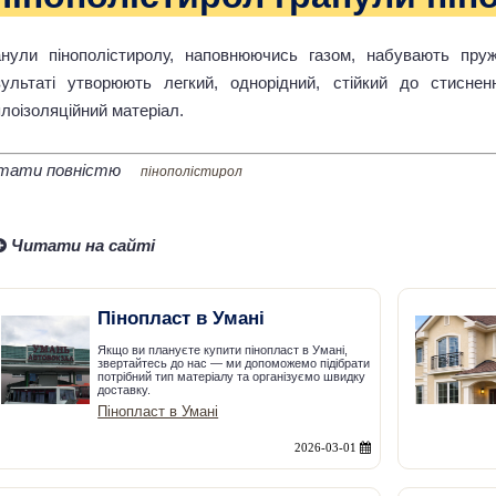
анули пінополістиролу, наповнюючись газом, набувають пруж
зультаті утворюють легкий, однорідний, стійкий до стиснен
лоізоляційний матеріал.
тати повністю
пінополістирол
Читати на сайті
Пінопласт в Умані
Якщо ви плануєте купити пінопласт в Умані,
звертайтесь до нас — ми допоможемо підібрати
потрібний тип матеріалу та організуємо швидку
доставку.
Пінопласт в Умані
2026-03-01