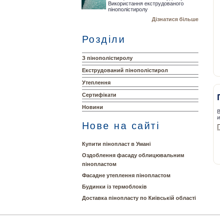
Використання екструдованого
пінополістиролу
Дізнатися більше
Розділи
З пінополістиролу
Екструдований пінополістирол
Утеплення
Сертифікати
Новини
В
и
Нове на сайті
Купити пінопласт в Умані
Оздоблення фасаду облицювальним
пінопластом
Фасадне утеплення пінопластом
Будинки із термоблоків
Доставка пінопласту по Київській області