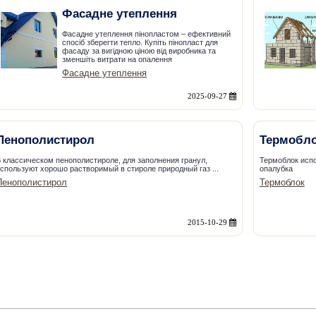
Фасадне утеплення
Фасадне утеплення пінопластом – ефективний
спосіб зберегти тепло. Купіть пінопласт для
фасаду за вигідною ціною від виробника та
зменшіть витрати на опалення
Фасадне утеплення
2025-09-27
Пенополистирол
Термобл
 классическом пенополистироле, для заполнения гранул,
Термоблок испо
спользуют хорошо растворимый в стироле природный газ ...
опалубка
Пенополистирол
Термоблок
2015-10-29