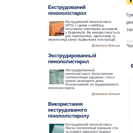
Екструдований
пінополістирол
Гр
ре
Екструдований пінополістирол
(EPS) є одним з найбільш
теп
популярних інженерних матеріалів
у будівництві. Він використовується
для термоізоляції, гідроізоляції та
звукоізоляції різних будівельних конструкцій.
Чи
Дізнатися більше
Экструдированный
пенополистирол
Экструдированный
пенополистирол. Качественная
теплоизоляция наружных стен и
кровли загородного дома.
Использование экструдированного
пенополистирола
Дізнатися більше
Використання
екструдованого
пінополістиролу
Екструдований пінополістирол.
Якісна теплоізоляція зовнішніх стін
та покрівлі заміського будинку.