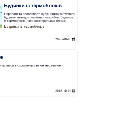
Будинки із термоблоків
Переваги та особливості будівництва житлового
будинку методом незнімної опалубки. Будинків
із термоблоків (пінополістирольних блоків).
Будинки із термоблоків
2025-08-08
ок
льзуется в строительстве как несъемная
2015-10-04