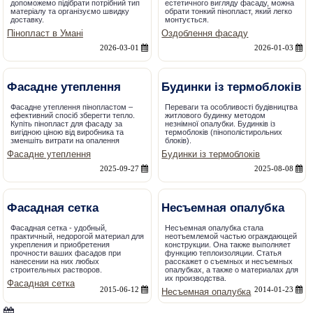
допоможемо підібрати потрібний тип
естетичного вигляду фасаду, можна
матеріалу та організуємо швидку
обрати тонкий пінопласт, який легко
доставку.
монтується.
Пінопласт в Умані
Оздоблення фасаду
2026-03-01
2026-01-03
Фасадне утеплення
Будинки із термоблоків
Фасадне утеплення пінопластом –
Переваги та особливості будівництва
ефективний спосіб зберегти тепло.
житлового будинку методом
Купіть пінопласт для фасаду за
незнімної опалубки. Будинків із
вигідною ціною від виробника та
термоблоків (пінополістирольних
зменшіть витрати на опалення
блоків).
Фасадне утеплення
Будинки із термоблоків
2025-09-27
2025-08-08
Фасадная сетка
Несъемная опалубка
Фасадная сетка - удобный,
Несъемная опалубка стала
практичный, недорогой материал для
неотъемлемой частью ограждающей
укрепления и приобретения
конструкции. Она также выполняет
прочности ваших фасадов при
функцию теплоизоляции. Статья
нанесении на них любых
расскажет о съемных и несъемных
строительных растворов.
опалубках, а также о материалах для
их производства.
Фасадная сетка
2015-06-12
2014-01-23
Несъемная опалубка