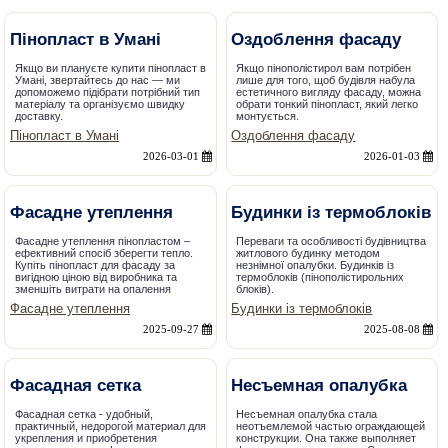
Пінопласт в Умані
Оздоблення фасаду
Якщо ви плануєте купити пінопласт в
Якщо пінополістирол вам потрібен
Умані, звертайтесь до нас — ми
лише для того, щоб будівля набула
допоможемо підібрати потрібний тип
естетичного вигляду фасаду, можна
матеріалу та організуємо швидку
обрати тонкий пінопласт, який легко
доставку.
монтується.
Пінопласт в Умані
Оздоблення фасаду
2026-03-01
2026-01-03
Фасадне утеплення
Будинки із термоблоків
Фасадне утеплення пінопластом –
Переваги та особливості будівництва
ефективний спосіб зберегти тепло.
житлового будинку методом
Купіть пінопласт для фасаду за
незнімної опалубки. Будинків із
вигідною ціною від виробника та
термоблоків (пінополістирольних
зменшіть витрати на опалення
блоків).
Фасадне утеплення
Будинки із термоблоків
2025-09-27
2025-08-08
Фасадная сетка
Несъемная опалубка
Фасадная сетка - удобный,
Несъемная опалубка стала
практичный, недорогой материал для
неотъемлемой частью ограждающей
укрепления и приобретения
конструкции. Она также выполняет