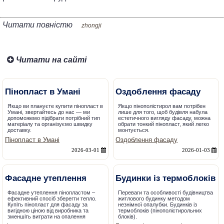
Читати повністю
zhongji
Читати на сайті
Пінопласт в Умані
Оздоблення фасаду
Якщо ви плануєте купити пінопласт в
Якщо пінополістирол вам потрібен
Умані, звертайтесь до нас — ми
лише для того, щоб будівля набула
допоможемо підібрати потрібний тип
естетичного вигляду фасаду, можна
матеріалу та організуємо швидку
обрати тонкий пінопласт, який легко
доставку.
монтується.
Пінопласт в Умані
Оздоблення фасаду
2026-03-01
2026-01-03
Фасадне утеплення
Будинки із термоблоків
Фасадне утеплення пінопластом –
Переваги та особливості будівництва
ефективний спосіб зберегти тепло.
житлового будинку методом
Купіть пінопласт для фасаду за
незнімної опалубки. Будинків із
вигідною ціною від виробника та
термоблоків (пінополістирольних
зменшіть витрати на опалення
блоків).