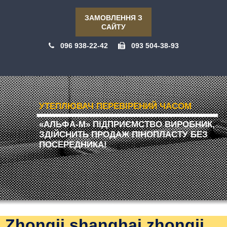
ЗАМОВЛЕННЯ З
САЙТУ
096 938-22-42
093 504-38-93
УТЕПЛЮВАЧ ПЕРЕВІРЕНИЙ ЧАСОМ
«АЛЬФА-М» ПІДПРИЄМСТВО ВИРОБНИК,
ЗДІЙСНИТЬ ПРОДАЖ ПІНОПЛАСТУ БЕЗ
ПОСЕРЕДНИКА!
Zhongji shanghai zhongji