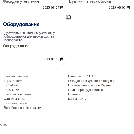
Фасадне утеплення
Будинки із термоблоків
2025-09-27
2025-08-08
Оборудование
Доставим и выполним установку
оборудования для производства
пенопласта.
Оборудование
2013-07-22
Ціна на пінопласт
Пінопласт ПСБ С
Термоблоки
Обладнання для виробництва
ПСБ-С-25
Продаж пінопласту в Україні
ПСБ-С-35
Статті про будівництво
Пінопласт у Києві
Новини
Фасадна сітка
Карта сайту
Пінополістирол
Виробництво пінопласту
STW