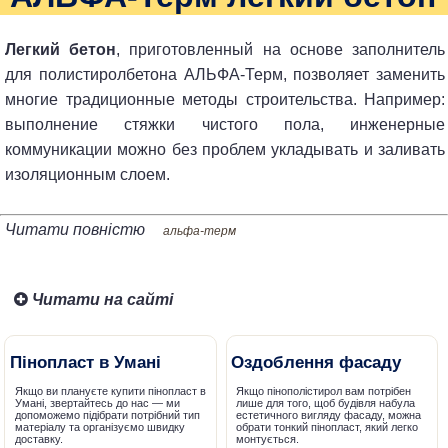
Легкий бетон
, приготовленный на основе заполнитель
для полистиролбетона АЛЬФА-Терм, позволяет заменить
многие традиционные методы строительства. Например:
выполнение стяжки чистого пола, инженерные
коммуникации можно без проблем укладывать и заливать
изоляционным слоем.
Читати повністю
альфа-терм
Читати на сайті
Пінопласт в Умані
Оздоблення фасаду
Якщо ви плануєте купити пінопласт в
Якщо пінополістирол вам потрібен
Умані, звертайтесь до нас — ми
лише для того, щоб будівля набула
допоможемо підібрати потрібний тип
естетичного вигляду фасаду, можна
матеріалу та організуємо швидку
обрати тонкий пінопласт, який легко
доставку.
монтується.