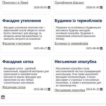
Пінопласт в Умані
Оздоблення фасаду
2026-03-01
2026-01-03
Фасадне утеплення
Будинки із термоблоків
Фасадне утеплення пінопластом –
Переваги та особливості будівництва
ефективний спосіб зберегти тепло.
житлового будинку методом
Купіть пінопласт для фасаду за
незнімної опалубки. Будинків із
вигідною ціною від виробника та
термоблоків (пінополістирольних
зменшіть витрати на опалення
блоків).
Фасадне утеплення
Будинки із термоблоків
2025-09-27
2025-08-08
Фасадная сетка
Несъемная опалубка
Фасадная сетка - удобный,
Несъемная опалубка стала
практичный, недорогой материал для
неотъемлемой частью ограждающей
укрепления и приобретения
конструкции. Она также выполняет
прочности ваших фасадов при
функцию теплоизоляции. Статья
нанесении на них любых
расскажет о съемных и несъемных
строительных растворов.
опалубках, а также о материалах для
их производства.
Фасадная сетка
2015-06-12
2014-01-23
Несъемная опалубка