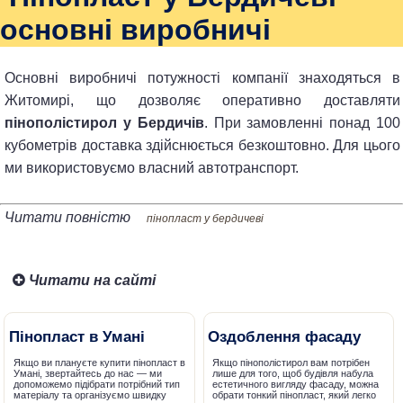
основні виробничі
Основні виробничі потужності компанії знаходяться в
Житомирі, що дозволяє оперативно доставляти
пінополістирол у Бердичів
. При замовленні понад 100
кубометрів доставка здійснюється безкоштовно. Для цього
ми використовуємо власний автотранспорт.
Читати повністю
пінопласт у бердичеві
Читати на сайті
Пінопласт в Умані
Оздоблення фасаду
Якщо ви плануєте купити пінопласт в
Якщо пінополістирол вам потрібен
Умані, звертайтесь до нас — ми
лише для того, щоб будівля набула
допоможемо підібрати потрібний тип
естетичного вигляду фасаду, можна
матеріалу та організуємо швидку
обрати тонкий пінопласт, який легко