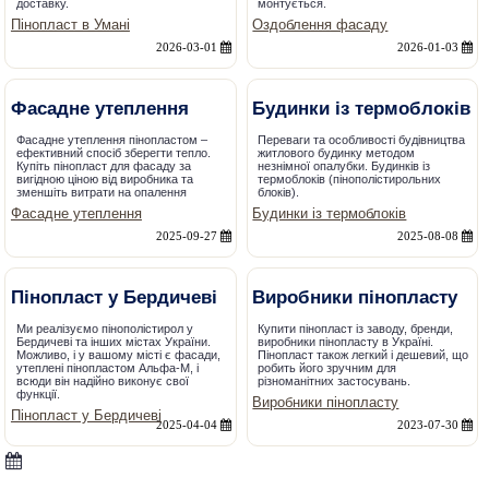
доставку.
монтується.
Пінопласт в Умані
Оздоблення фасаду
2026-03-01
2026-01-03
Фасадне утеплення
Будинки із термоблоків
Фасадне утеплення пінопластом –
Переваги та особливості будівництва
ефективний спосіб зберегти тепло.
житлового будинку методом
Купіть пінопласт для фасаду за
незнімної опалубки. Будинків із
вигідною ціною від виробника та
термоблоків (пінополістирольних
зменшіть витрати на опалення
блоків).
Фасадне утеплення
Будинки із термоблоків
2025-09-27
2025-08-08
Пінопласт у Бердичеві
Виробники пінопласту
Ми реалізуємо пінополістирол у
Купити пінопласт із заводу, бренди,
Бердичеві та інших містах України.
виробники пінопласту в Україні.
Можливо, і у вашому місті є фасади,
Пінопласт також легкий і дешевий, що
утеплені пінопластом Альфа-М, і
робить його зручним для
всюди він надійно виконує свої
різноманітних застосувань.
функції.
Виробники пінопласту
Пінопласт у Бердичеві
2025-04-04
2023-07-30