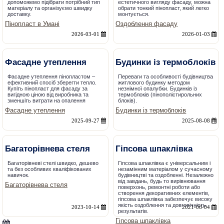
допоможемо підібрати потрібний тип
естетичного вигляду фасаду, можна
матеріалу та організуємо швидку
обрати тонкий пінопласт, який легко
доставку.
монтується.
Пінопласт в Умані
Оздоблення фасаду
2026-03-01
2026-01-03
Фасадне утеплення
Будинки із термоблоків
Фасадне утеплення пінопластом –
Переваги та особливості будівництва
ефективний спосіб зберегти тепло.
житлового будинку методом
Купіть пінопласт для фасаду за
незнімної опалубки. Будинків із
вигідною ціною від виробника та
термоблоків (пінополістирольних
зменшіть витрати на опалення
блоків).
Фасадне утеплення
Будинки із термоблоків
2025-09-27
2025-08-08
Багаторівнева стеля
Гіпсова шпаклівка
Багаторівневі стелі швидко, дешево
Гіпсова шпаклівка є універсальним і
та без особливих кваліфікованих
незамінним матеріалом у сучасному
навичок.
будівництві та оздобленні. Незалежно
від завдань, будь то вирівнювання
Багаторівнева стеля
поверхонь, ремонтні роботи або
створення декоративних елементів,
гіпсова шпаклівка забезпечує високу
якість оздоблення та довговічність
2023-10-14
2021-06-04
результатів.
Гіпсова шпаклівка