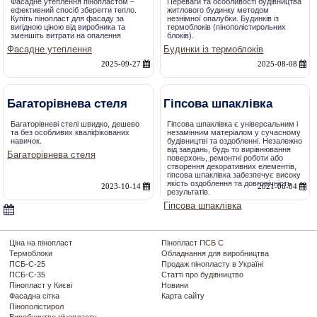
Фасадне утеплення пінопластом –
Переваги та особливості будівництва
ефективний спосіб зберегти тепло.
житлового будинку методом
Купіть пінопласт для фасаду за
незнімної опалубки. Будинків із
вигідною ціною від виробника та
термоблоків (пінополістирольних
зменшіть витрати на опалення
блоків).
Фасадне утеплення
Будинки із термоблоків
2025-09-27
2025-08-08
Багаторівнева стеля
Гіпсова шпаклівка
Багаторівневі стелі швидко, дешево
Гіпсова шпаклівка є універсальним і
та без особливих кваліфікованих
незамінним матеріалом у сучасному
навичок.
будівництві та оздобленні. Незалежно
від завдань, будь то вирівнювання
Багаторівнева стеля
поверхонь, ремонтні роботи або
створення декоративних елементів,
гіпсова шпаклівка забезпечує високу
якість оздоблення та довговічність
2023-10-14
2021-06-04
результатів.
Гіпсова шпаклівка
Ціна на пінопласт
Пінопласт ПСБ С
Термоблоки
Обладнання для виробництва
ПСБ-С-25
Продаж пінопласту в Україні
ПСБ-С-35
Статті про будівництво
Пінопласт у Києві
Новини
Фасадна сітка
Карта сайту
Пінополістирол
Виробництво пінопласту