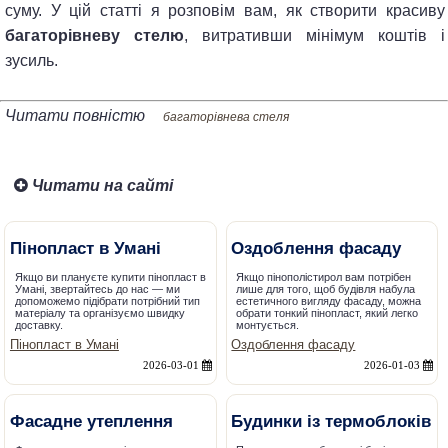
суму. У цій статті я розповім вам, як створити красиву
багаторівневу стелю
, витративши мінімум коштів і
зусиль.
Читати повністю
багаторівнева стеля
Читати на сайті
Пінопласт в Умані
Оздоблення фасаду
Якщо ви плануєте купити пінопласт в
Якщо пінополістирол вам потрібен
Умані, звертайтесь до нас — ми
лише для того, щоб будівля набула
допоможемо підібрати потрібний тип
естетичного вигляду фасаду, можна
матеріалу та організуємо швидку
обрати тонкий пінопласт, який легко
доставку.
монтується.
Пінопласт в Умані
Оздоблення фасаду
2026-03-01
2026-01-03
Фасадне утеплення
Будинки із термоблоків