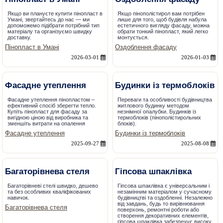
Якщо ви плануєте купити пінопласт в
Якщо пінополістирол вам потрібен
Умані, звертайтесь до нас — ми
лише для того, щоб будівля набула
допоможемо підібрати потрібний тип
естетичного вигляду фасаду, можна
матеріалу та організуємо швидку
обрати тонкий пінопласт, який легко
доставку.
монтується.
Пінопласт в Умані
Оздоблення фасаду
2026-03-01
2026-01-03
Фасадне утеплення
Будинки із термоблоків
Фасадне утеплення пінопластом –
Переваги та особливості будівництва
ефективний спосіб зберегти тепло.
житлового будинку методом
Купіть пінопласт для фасаду за
незнімної опалубки. Будинків із
вигідною ціною від виробника та
термоблоків (пінополістирольних
зменшіть витрати на опалення
блоків).
Фасадне утеплення
Будинки із термоблоків
2025-09-27
2025-08-08
Багаторівнева стеля
Гіпсова шпаклівка
Багаторівневі стелі швидко, дешево
Гіпсова шпаклівка є універсальним і
та без особливих кваліфікованих
незамінним матеріалом у сучасному
навичок.
будівництві та оздобленні. Незалежно
від завдань, будь то вирівнювання
Багаторівнева стеля
поверхонь, ремонтні роботи або
створення декоративних елементів,
гіпсова шпаклівка забезпечує високу