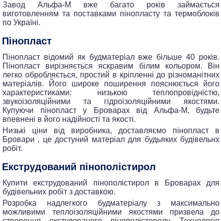
Завод Альфа-М вже багато років займається
виготовленням та поставками пінопласту та термоблоків
по Україні.
Пінопласт
Пінопласт відомий як будматеріал вже більше 40 років.
Пінопласт вирізняється яскравим білим кольором. Він
легко обробляється, простий в кріпленні до різноманітних
матеріалів. Його широке поширення пояснюється його
характеристиками: низькою теплопровідністю,
звукоізоляційними та гідроізоляційними якостями.
Купуючи пінопласт у Броварах від Альфа-М, будьте
впевнені в його надійності та якості.
Низькі ціни від виробника, доставляємо пінопласт в
Бровари , це достуний матеріал для будьяких будівельнх
робіт.
екструдований пінополістирол
Купити екструдований пінополістирол в Броварах для
будівельних робіт з доставкою.
Розробка надлегкого будматеріалу з максимально
можливими теплоізоляційними якостями призвела до
створення екстудованого пінополістеролу. Технологія