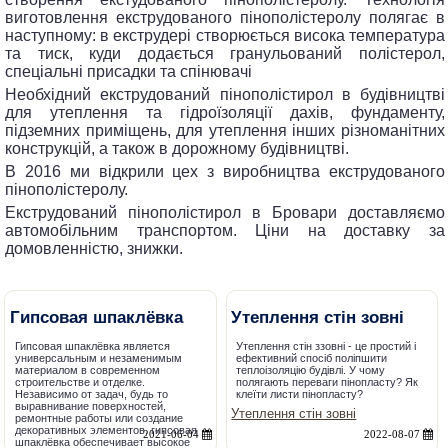
виготовлення екструдованого пінополістеролу полягає в
наступному: в екструдері створюється висока температура
та тиск, куди додається гранульований полістерол,
спеціальні присадки та спінювачі
Необхідний екструдований пінополістирол в будівництві
для утеплення та гідроїзоляції дахів, фундаменту,
підземних приміщень, для утеплення інших різноманітних
конструкцій, а також в дорожному будівництві.
В 2016 ми відкрили цех з виробництва екструдованого
пінополістеролу.
екструдований пінополістирол в Бровари доставляємо
автомобільним транспортом. Ціни на доставку за
домовленністю, знижки.
Гипсовая шпаклёвка
Утеплення стін зовні
Гипсовая шпаклёвка является
Утеплення стін ззовні - це простий і
универсальным и незаменимым
ефективний спосіб поліпшити
материалом в современном
теплоізоляцію будівлі. У чому
строительстве и отделке.
полягають переваги пінопласту? Як
Независимо от задач, будь то
клеїти листи пінопласту?
выравнивание поверхностей,
Утеплення стін зовні
ремонтные работы или создание
декоративных элементов, гипсовая
2021-06-04
2022-08-07
шпаклёвка обеспечивает высокое