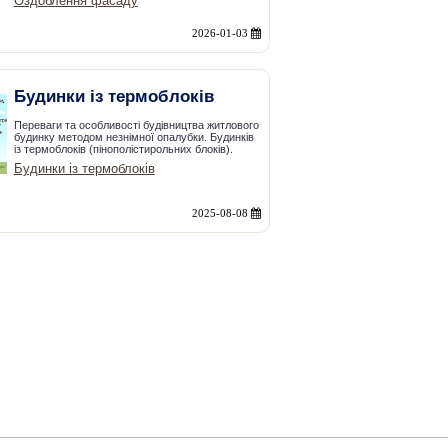
Оздоблення фасаду
2026-01-03
Будинки із термоблоків
Переваги та особливості будівництва житлового
будинку методом незнімної опалубки. Будинків
із термоблоків (пінополістирольних блоків).
Будинки із термоблоків
2025-08-08