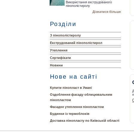
Використання екструдованого
пінополістиролу
Дізнатися більше
Розділи
З пінополістиролу
Екструдований пінополістирол
Утеплення
Сертифікати
Новини
Нове на сайті
Купити пінопласт в Умані
Д
п
Оздоблення фасаду облицювальним
пінопластом
Фасадне утеплення пінопластом
Будинки із термоблоків
Доставка пінопласту по Київській області