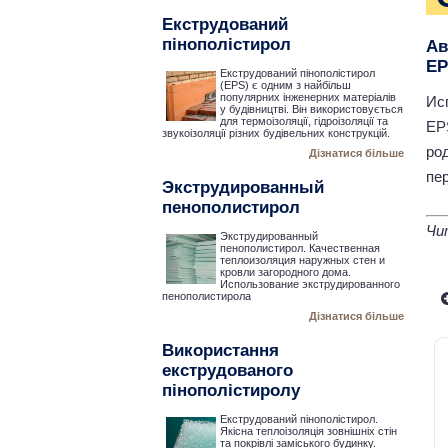
Екструдований
пінополістирол
Ав
EP
Екструдований пінополістирол
(EPS) є одним з найбільш
популярних інженерних матеріалів
Ис
у будівництві. Він використовується
для термоізоляції, гідроізоляції та
EP
звукоізоляції різних будівельних конструкцій.
ро
Дізнатися більше
пе
Экструдированный
пенополистирол
Чи
Экструдированный
пенополистирол. Качественная
теплоизоляция наружных стен и
кровли загородного дома.
Использование экструдированного
пенополистирола
Дізнатися більше
Використання
екструдованого
пінополістиролу
Екструдований пінополістирол.
Якісна теплоізоляція зовнішніх стін
та покрівлі заміського будинку.