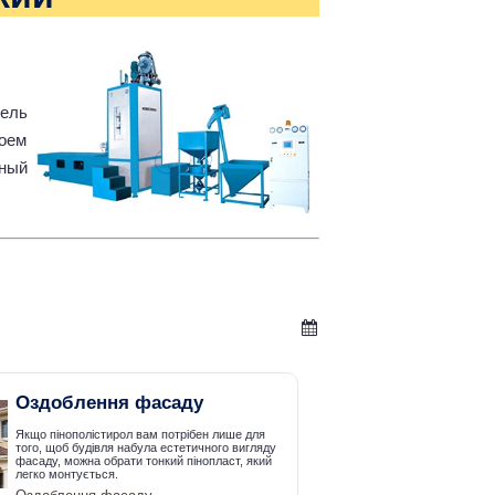
ель
воем
ный
Оздоблення фасаду
Якщо пінополістирол вам потрібен лише для
того, щоб будівля набула естетичного вигляду
фасаду, можна обрати тонкий пінопласт, який
легко монтується.