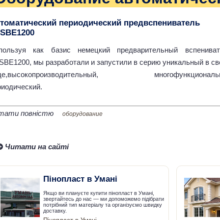
томатический периодический предвспениватель
SBE1200
пользуя как базис немецкий предварительный вспениват
SBE1200, мы разработали и запустили в серию уникальный в с
де,высокопроизводительный, многофункциональ
риодический.
тати повністю
оборудование
Читати на сайті
Пінопласт в Умані
Якщо ви плануєте купити пінопласт в Умані,
звертайтесь до нас — ми допоможемо підібрати
потрібний тип матеріалу та організуємо швидку
доставку.