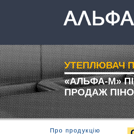
УТЕПЛЮВАЧ П
«АЛЬФА-М» П
ПРОДАЖ ПІНО
Про продукцію