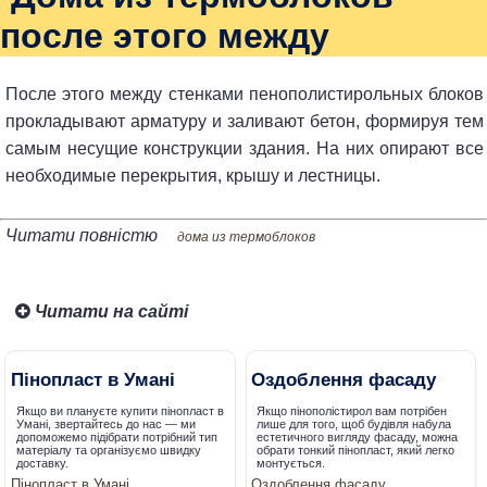
после этого между
После этого между стенками пенополистирольных блоков
прокладывают арматуру и заливают бетон, формируя тем
самым несущие конструкции здания. На них опирают все
необходимые перекрытия, крышу и лестницы.
Читати повністю
дома из термоблоков
Читати на сайті
Пінопласт в Умані
Оздоблення фасаду
Якщо ви плануєте купити пінопласт в
Якщо пінополістирол вам потрібен
Умані, звертайтесь до нас — ми
лише для того, щоб будівля набула
допоможемо підібрати потрібний тип
естетичного вигляду фасаду, можна
матеріалу та організуємо швидку
обрати тонкий пінопласт, який легко
доставку.
монтується.
Пінопласт в Умані
Оздоблення фасаду