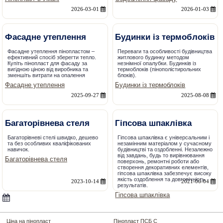
2026-03-01
2026-01-03
Фасадне утеплення
Будинки із термоблоків
Фасадне утеплення пінопластом –
Переваги та особливості будівництва
ефективний спосіб зберегти тепло.
житлового будинку методом
Купіть пінопласт для фасаду за
незнімної опалубки. Будинків із
вигідною ціною від виробника та
термоблоків (пінополістирольних
зменшіть витрати на опалення
блоків).
Фасадне утеплення
Будинки із термоблоків
2025-09-27
2025-08-08
Багаторівнева стеля
Гіпсова шпаклівка
Багаторівневі стелі швидко, дешево
Гіпсова шпаклівка є універсальним і
та без особливих кваліфікованих
незамінним матеріалом у сучасному
навичок.
будівництві та оздобленні. Незалежно
від завдань, будь то вирівнювання
Багаторівнева стеля
поверхонь, ремонтні роботи або
створення декоративних елементів,
гіпсова шпаклівка забезпечує високу
якість оздоблення та довговічність
2023-10-14
2021-06-04
результатів.
Гіпсова шпаклівка
Ціна на пінопласт
Пінопласт ПСБ С